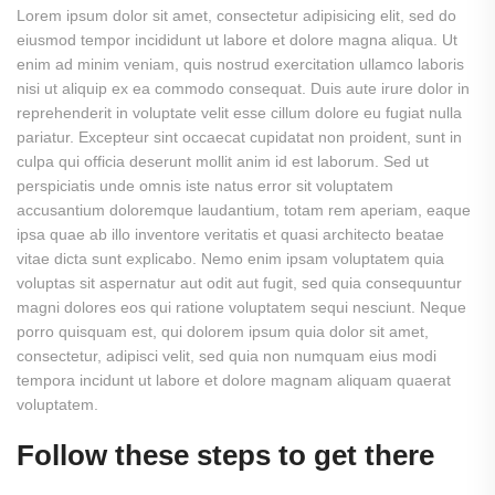
Lorem ipsum dolor sit amet, consectetur adipisicing elit, sed do
eiusmod tempor incididunt ut labore et dolore magna aliqua. Ut
enim ad minim veniam, quis nostrud exercitation ullamco laboris
nisi ut aliquip ex ea commodo consequat. Duis aute irure dolor in
reprehenderit in voluptate velit esse cillum dolore eu fugiat nulla
pariatur. Excepteur sint occaecat cupidatat non proident, sunt in
culpa qui officia deserunt mollit anim id est laborum. Sed ut
perspiciatis unde omnis iste natus error sit voluptatem
accusantium doloremque laudantium, totam rem aperiam, eaque
ipsa quae ab illo inventore veritatis et quasi architecto beatae
vitae dicta sunt explicabo. Nemo enim ipsam voluptatem quia
voluptas sit aspernatur aut odit aut fugit, sed quia consequuntur
magni dolores eos qui ratione voluptatem sequi nesciunt. Neque
porro quisquam est, qui dolorem ipsum quia dolor sit amet,
consectetur, adipisci velit, sed quia non numquam eius modi
tempora incidunt ut labore et dolore magnam aliquam quaerat
voluptatem.
Follow these steps to get there