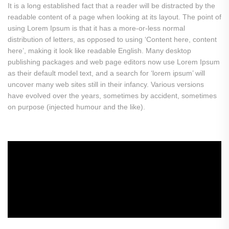
It is a long established fact that a reader will be distracted by the
readable content of a page when looking at its layout. The point of
using Lorem Ipsum is that it has a more-or-less normal
distribution of letters, as opposed to using ‘Content here, content
here’, making it look like readable English. Many desktop
publishing packages and web page editors now use Lorem Ipsum
as their default model text, and a search for ‘lorem ipsum’ will
uncover many web sites still in their infancy. Various versions
have evolved over the years, sometimes by accident, sometimes
on purpose (injected humour and the like).