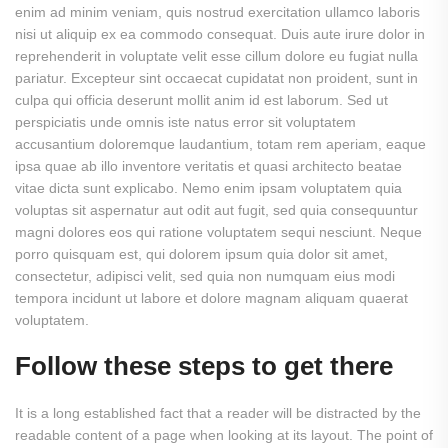
enim ad minim veniam, quis nostrud exercitation ullamco laboris
nisi ut aliquip ex ea commodo consequat. Duis aute irure dolor in
reprehenderit in voluptate velit esse cillum dolore eu fugiat nulla
pariatur. Excepteur sint occaecat cupidatat non proident, sunt in
culpa qui officia deserunt mollit anim id est laborum. Sed ut
perspiciatis unde omnis iste natus error sit voluptatem
accusantium doloremque laudantium, totam rem aperiam, eaque
ipsa quae ab illo inventore veritatis et quasi architecto beatae
vitae dicta sunt explicabo. Nemo enim ipsam voluptatem quia
voluptas sit aspernatur aut odit aut fugit, sed quia consequuntur
magni dolores eos qui ratione voluptatem sequi nesciunt. Neque
porro quisquam est, qui dolorem ipsum quia dolor sit amet,
consectetur, adipisci velit, sed quia non numquam eius modi
tempora incidunt ut labore et dolore magnam aliquam quaerat
voluptatem.
Follow these steps to get there
It is a long established fact that a reader will be distracted by the
readable content of a page when looking at its layout. The point of